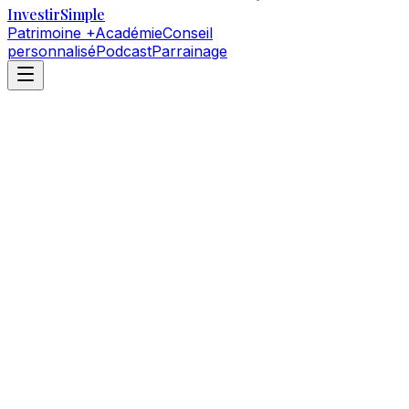
Investir
Simple
Patrimoine +
Académie
Conseil
personnalisé
Podcast
Parrainage