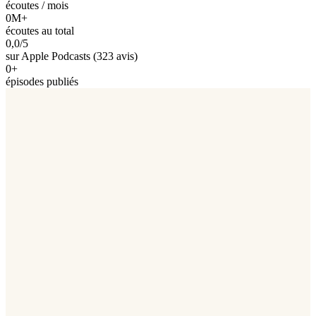
écoutes / mois
0
M+
écoutes au total
0,0
/5
sur Apple Podcasts (323 avis)
0
+
épisodes publiés