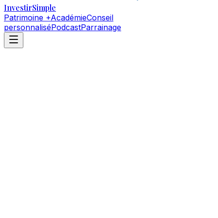
Investir
Simple
Patrimoine +
Académie
Conseil
personnalisé
Podcast
Parrainage