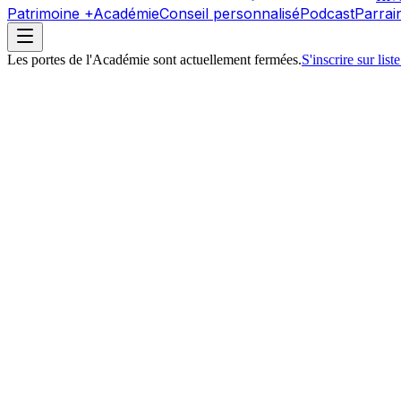
Patrimoine +
Académie
Conseil personnalisé
Podcast
Parrai
Les portes de l'Académie sont actuellement fermées.
S'inscrire sur liste
0
+
personnes formées